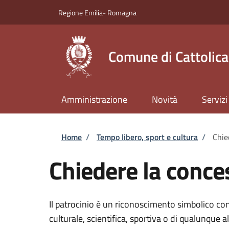
Salta al contenuto principale
Skip to footer content
Regione Emilia- Romagna
Comune di Cattolica
Amministrazione
Novità
Servizi
Briciole di pane
Home
/
Tempo libero, sport e cultura
/
Chie
Chiedere la conce
Il patrocinio è un riconoscimento simbolico con i
culturale, scientifica, sportiva o di qualunque al