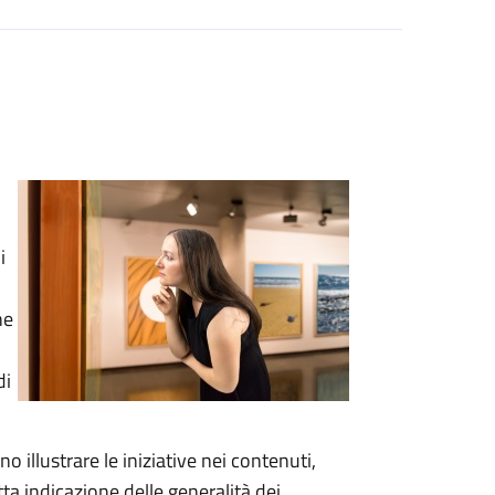
i
he
di
 illustrare le iniziative nei contenuti,
tta indicazione delle generalità dei