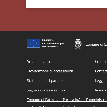
Comune di Ca
Footer menu
Area riservata
Crediti
Dichiarazione di accessibilità
Contatt
Statistiche del portale
Leggi l
Segnalazione disservizio
Piano d
Comune di Cattolica - Partita IVA dell'amminist