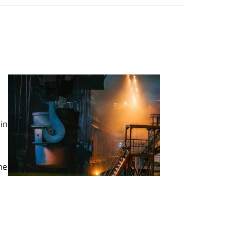
in
ne