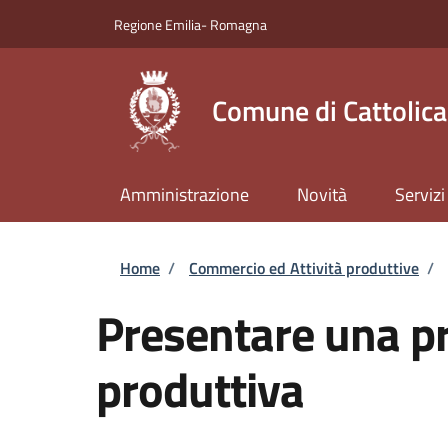
Salta al contenuto principale
Skip to footer content
Regione Emilia- Romagna
Comune di Cattolica
Amministrazione
Novità
Servizi
Briciole di pane
Home
/
Commercio ed Attività produttive
/
Presentare una pra
produttiva