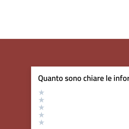
Quanto sono chiare le info
Valutazione
Valuta 5 stelle su 5
Valuta 4 stelle su 5
Valuta 3 stelle su 5
Valuta 2 stelle su 5
Valuta 1 stelle su 5