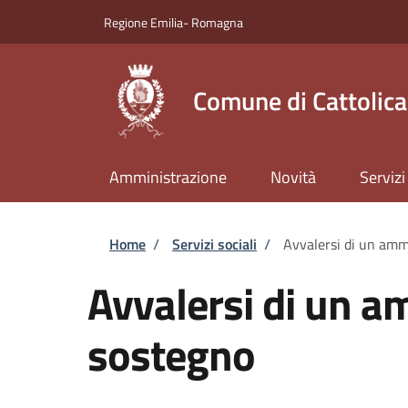
Salta al contenuto principale
Skip to footer content
Regione Emilia- Romagna
Comune di Cattolica
Amministrazione
Novità
Servizi
Briciole di pane
Home
/
Servizi sociali
/
Avvalersi di un amm
Avvalersi di un a
sostegno