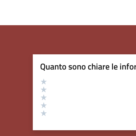
Quanto sono chiare le info
Valutazione
Valuta 5 stelle su 5
Valuta 4 stelle su 5
Valuta 3 stelle su 5
Valuta 2 stelle su 5
Valuta 1 stelle su 5