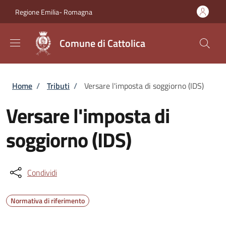
Salta al contenuto principale
Skip to footer content
Regione Emilia- Romagna
Comune di Cattolica
Briciole di pane
Home
/
Tributi
/
Versare l'imposta di soggiorno (IDS)
Versare l'imposta di
soggiorno (IDS)
Condividi
Normativa di riferimento