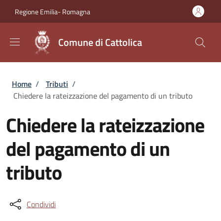
Salta al contenuto principale
Skip to footer content
Regione Emilia- Romagna
Comune di Cattolica
Briciole di pane
Home
/
Tributi
/
Chiedere la rateizzazione del pagamento di un tributo
Chiedere la rateizzazione
del pagamento di un
tributo
Condividi