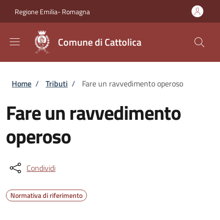
Salta al contenuto principale
Skip to footer content
Regione Emilia- Romagna
Comune di Cattolica
Briciole di pane
Home
/
Tributi
/
Fare un ravvedimento operoso
Fare un ravvedimento
operoso
Condividi
Normativa di riferimento