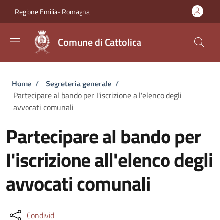
Salta al contenuto principale
Skip to footer content
Regione Emilia- Romagna
Comune di Cattolica
Briciole di pane
Home
/
Segreteria generale
/
Partecipare al bando per I'iscrizione all'elenco degli
avvocati comunali
Partecipare al bando per
I'iscrizione all'elenco degli
avvocati comunali
Condividi