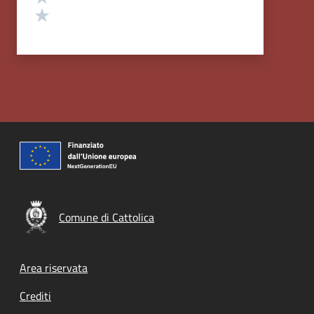
Valuta 1 stelle su 5
Comune di Cattolica
Footer menu
Area riservata
Crediti