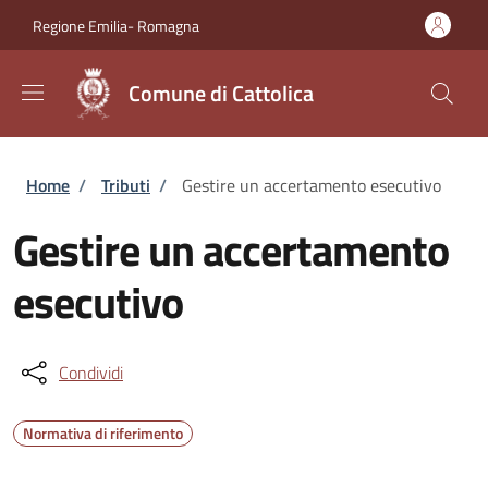
Salta al contenuto principale
Skip to footer content
Regione Emilia- Romagna
Comune di Cattolica
Briciole di pane
Home
/
Tributi
/
Gestire un accertamento esecutivo
Gestire un accertamento
esecutivo
Condividi
Normativa di riferimento