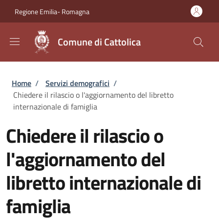
Salta al contenuto principale
Skip to footer content
Regione Emilia- Romagna
Comune di Cattolica
Briciole di pane
Home
/
Servizi demografici
/
Chiedere il rilascio o l'aggiornamento del libretto
internazionale di famiglia
Chiedere il rilascio o
l'aggiornamento del
libretto internazionale di
famiglia