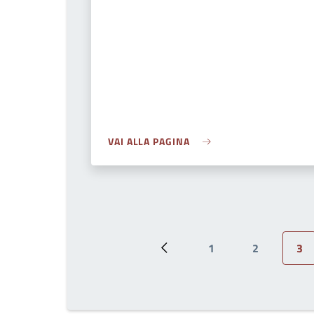
VAI ALLA PAGINA
1
2
3
Pagina precedente
Page
Page
Pag