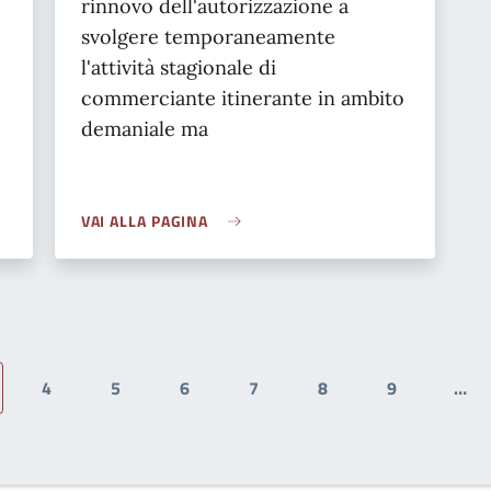
rinnovo dell'autorizzazione a
svolgere temporaneamente
l'attività stagionale di
commerciante itinerante in ambito
demaniale ma
VAI ALLA PAGINA
4
5
6
7
8
9
…
ina attuale
Page
Page
Page
Page
Page
Page