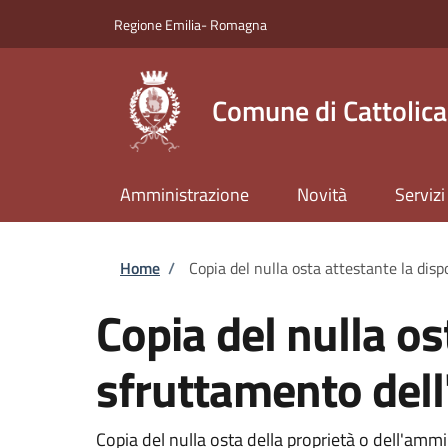
Salta al contenuto principale
Skip to footer content
Regione Emilia- Romagna
Comune di Cattolica
Amministrazione
Novità
Servizi
Briciole di pane
Home
/
Copia del nulla osta attestante la disp
Copia del nulla os
sfruttamento dell
Copia del nulla osta della proprietà o dell'ammin