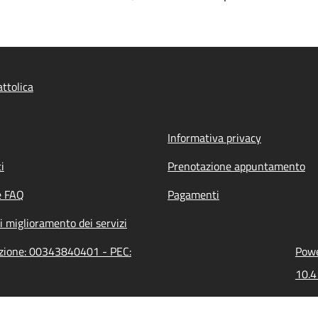
ttolica
Informativa privacy
i
Prenotazione appuntamento
e FAQ
Pagamenti
i miglioramento dei servizi
razione: 00343840401 - PEC:
Powe
10.4