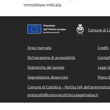
immobiliare indicata.
Comune di Ca
Footer menu
Area riservata
Crediti
Dichiarazione di accessibilità
Contatt
Statistiche del portale
Leggi l
Segnalazione disservizio
Piano d
Comune di Cattolica - Partita IVA dell'amminist
protocollo@comunecattolica.legalmailpa.it