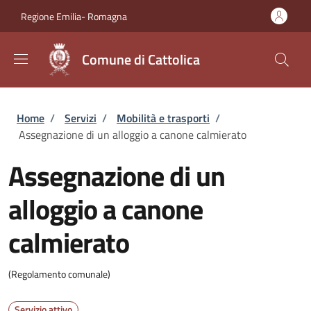
Salta al contenuto principale
Skip to footer content
Regione Emilia- Romagna
Comune di Cattolica
Briciole di pane
Home
/
Servizi
/
Mobilità e trasporti
/
Assegnazione di un alloggio a canone calmierato
Assegnazione di un
alloggio a canone
calmierato
(Regolamento comunale)
Servizio attivo