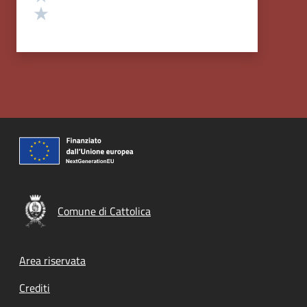
Valuta 1 stelle su 5
Comune di Cattolica
Footer menu
Area riservata
Crediti