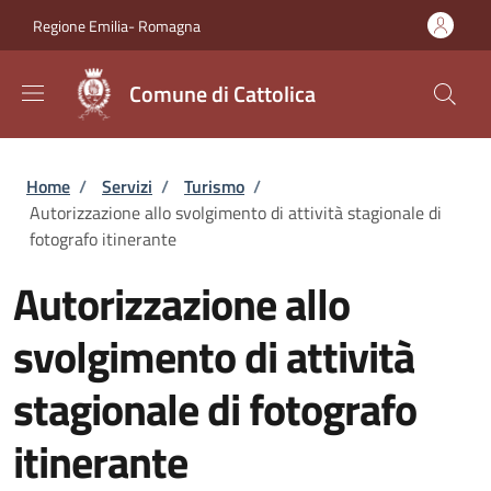
Salta al contenuto principale
Skip to footer content
Regione Emilia- Romagna
Comune di Cattolica
Briciole di pane
Home
/
Servizi
/
Turismo
/
Autorizzazione allo svolgimento di attività stagionale di
fotografo itinerante
Autorizzazione allo
svolgimento di attività
stagionale di fotografo
itinerante