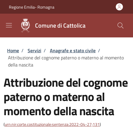
Salta al contenuto principale
Skip to footer content
Regione Emilia- Romagna
Comune di Cattolica
Briciole di pane
Home
/
Servizi
/
Anagrafe e stato civile
/
Attribuzione del cognome paterno o materno al momento
della nascita
Attribuzione del cognome
paterno o materno al
momento della nascita
(
urn:nir:corte.costituzionale:sentenza:2022-04-27;131
)