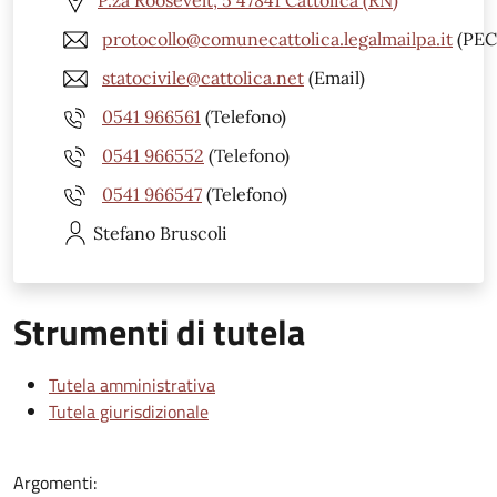
P.za Roosevelt, 5 47841 Cattolica (RN)
protocollo@comunecattolica.legalmailpa.it
(PEC
statocivile@cattolica.net
(Email)
0541 966561
(Telefono)
0541 966552
(Telefono)
0541 966547
(Telefono)
Stefano
Bruscoli
Strumenti di tutela
Tutela amministrativa
Tutela giurisdizionale
Argomenti: