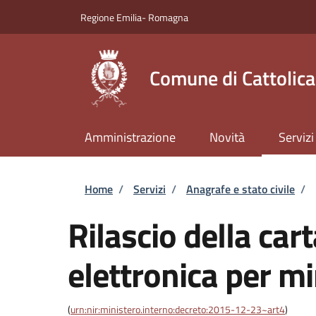
Salta al contenuto principale
Skip to footer content
Regione Emilia- Romagna
Comune di Cattolica
Amministrazione
Novità
Servizi
Briciole di pane
Home
/
Servizi
/
Anagrafe e stato civile
/
Rilascio della cart
elettronica per m
(
urn:nir:ministero.interno:decreto:2015-12-23~art4
)