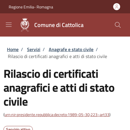
Salta al contenuto principale
Skip to footer content
Regione Emilia- Romagna
Comune di Cattolica
Briciole di pane
Home
/
Servizi
/
Anagrafe e stato civile
/
Rilascio di certificati anagrafici e atti di stato civile
Rilascio di certificati
anagrafici e atti di stato
civile
(
urn:nir:presidente.repubblica:decreto:1989-05-30;223~art33
)
Servizio attivo