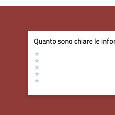
Quanto sono chiare le info
Valutazione
Valuta 5 stelle su 5
Valuta 4 stelle su 5
Valuta 3 stelle su 5
Valuta 2 stelle su 5
Valuta 1 stelle su 5