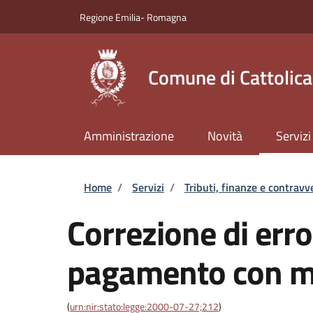
Salta al contenuto principale
Skip to footer content
Regione Emilia- Romagna
Comune di Cattolica
Amministrazione
Novità
Servizi
Briciole di pane
Home
/
Servizi
/
Tributi, finanze e contravv
Correzione di error
pagamento con m
(
urn:nir:stato:legge:2000-07-27;212
)