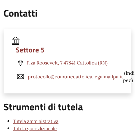
Contatti
Settore 5
P.za Roosevelt, 7 47841 Cattolica (RN)
(Indi
protocollo@comunecattolica.legalmailpa.it
pec)
Strumenti di tutela
Tutela amministrativa
Tutela giurisdizionale