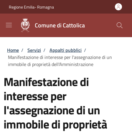
Salta al contenuto principale
Skip to footer content
Regione Emilia- Romagna
Comune di Cattolica
Briciole di pane
Home
/
Servizi
/
Appalti pubblici
/
Manifestazione di interesse per l'assegnazione di un
immobile di proprietà dell'Amministrazione
Manifestazione di
interesse per
l'assegnazione di un
immobile di proprietà