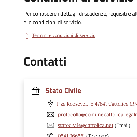
Per conoscere i dettagli di scadenze, requisiti e al
e le condizioni di servizio.
Termini e condizioni di servizio
Contatti
Stato Civile
P.za Roosevelt, 5 47841 Cattolica (R
protocollo@comunecattolica.legalm
statocivile@cattolica.net
(Email)
0541 966561
(Telefono)