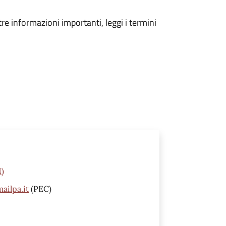
tre informazioni importanti, leggi i termini
N)
ailpa.it
(PEC)