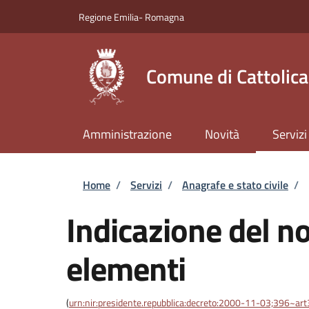
Salta al contenuto principale
Skip to footer content
Regione Emilia- Romagna
Comune di Cattolica
Amministrazione
Novità
Servizi
Briciole di pane
Home
/
Servizi
/
Anagrafe e stato civile
/
Indicazione del 
elementi
(
urn:nir:presidente.repubblica:decreto:2000-11-03;396~ar