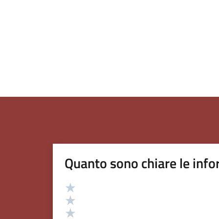
Quanto sono chiare le info
Valutazione
Valuta 5 stelle su 5
Valuta 4 stelle su 5
Valuta 3 stelle su 5