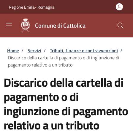
Salta al contenuto principale
Skip to footer content
Regione Emilia- Romagna
Comune di Cattolica
Briciole di pane
Home
/
Servizi
/
Tributi, finanze e contravvenzioni
/
Discarico della cartella di pagamento o di ingiunzione di
pagamento relativo a un tributo
Discarico della cartella di
pagamento o di
ingiunzione di pagamento
relativo a un tributo