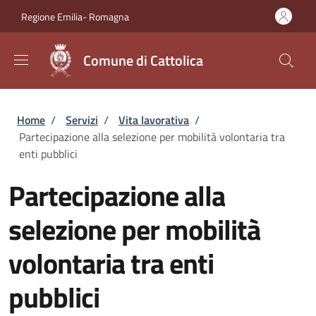
Salta al contenuto principale
Skip to footer content
Regione Emilia- Romagna
Comune di Cattolica
Briciole di pane
Home
/
Servizi
/
Vita lavorativa
/
Partecipazione alla selezione per mobilità volontaria tra
enti pubblici
Partecipazione alla
selezione per mobilità
volontaria tra enti
pubblici