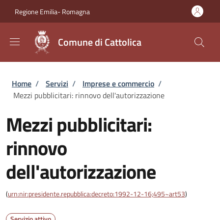
Salta al contenuto principale
Skip to footer content
Regione Emilia- Romagna
Comune di Cattolica
Briciole di pane
Home
/
Servizi
/
Imprese e commercio
/
Mezzi pubblicitari: rinnovo dell'autorizzazione
Mezzi pubblicitari:
rinnovo
dell'autorizzazione
(
urn:nir:presidente.repubblica:decreto:1992-12-16;495~art53
)
Servizio attivo