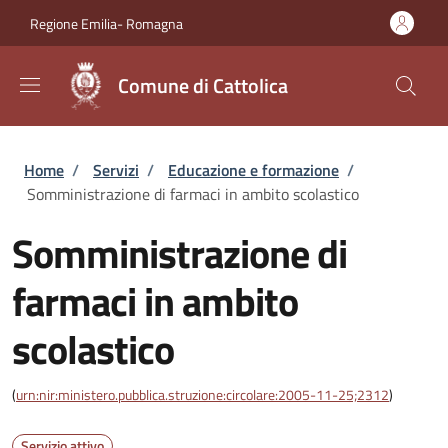
Salta al contenuto principale
Skip to footer content
Regione Emilia- Romagna
Comune di Cattolica
Briciole di pane
Home
/
Servizi
/
Educazione e formazione
/
Somministrazione di farmaci in ambito scolastico
Somministrazione di
farmaci in ambito
scolastico
(
urn:nir:ministero.pubblica.struzione:circolare:2005-11-25;2312
)
Servizio attivo