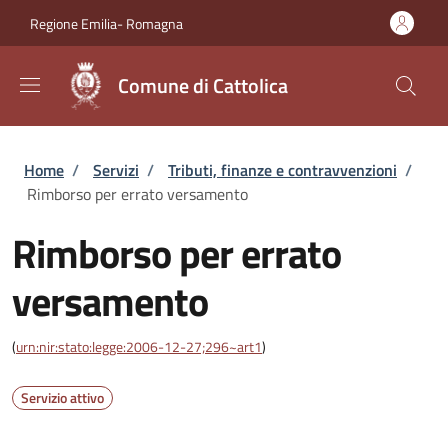
Salta al contenuto principale
Skip to footer content
Regione Emilia- Romagna
Comune di Cattolica
Briciole di pane
Home
/
Servizi
/
Tributi, finanze e contravvenzioni
/
Rimborso per errato versamento
Rimborso per errato
versamento
(
urn:nir:stato:legge:2006-12-27;296~art1
)
Servizio attivo