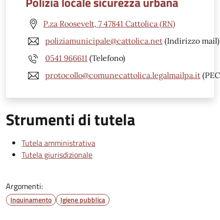
Polizia locale sicurezza urbana
P.za Roosevelt, 7 47841 Cattolica (RN)
poliziamunicipale@cattolica.net
(Indirizzo mail)
0541 966611
(Telefono)
protocollo@comunecattolica.legalmailpa.it
(PEC
Strumenti di tutela
Tutela amministrativa
Tutela giurisdizionale
Argomenti:
Inquinamento
Igiene pubblica