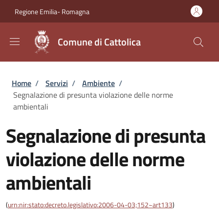
Salta al contenuto principale
Skip to footer content
Regione Emilia- Romagna
Comune di Cattolica
Briciole di pane
Home
/
Servizi
/
Ambiente
/
Segnalazione di presunta violazione delle norme
ambientali
Segnalazione di presunta
violazione delle norme
ambientali
(
urn:nir:stato:decreto.legislativo:2006-04-03;152~art133
)