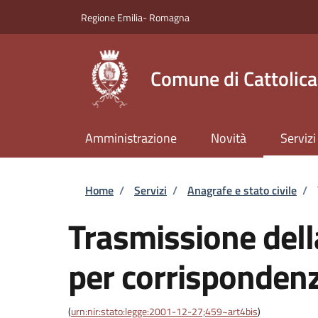
Salta al contenuto principale
Skip to footer content
Regione Emilia- Romagna
Comune di Cattolica
Amministrazione
Novità
Servizi
Briciole di pane
Home
/
Servizi
/
Anagrafe e stato civile
/
Trasmissione del
per corrispondenz
(
urn:nir:stato:legge:2001-12-27;459~art4bis
)