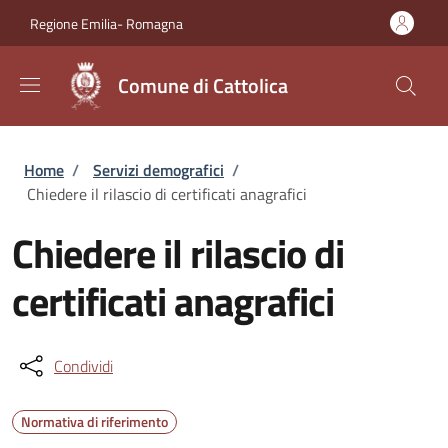
Salta al contenuto principale
Skip to footer content
Regione Emilia- Romagna
Comune di Cattolica
Briciole di pane
Home
/
Servizi demografici
/
Chiedere il rilascio di certificati anagrafici
Chiedere il rilascio di
certificati anagrafici
Condividi
Normativa di riferimento