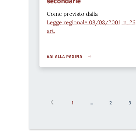
secondarie
Come previsto dalla
Legge regionale 08/08/2001, n. 26
art.
VAI ALLA PAGINA
1
…
2
3
Pagina precedente
Prima pagina
Page
Pa