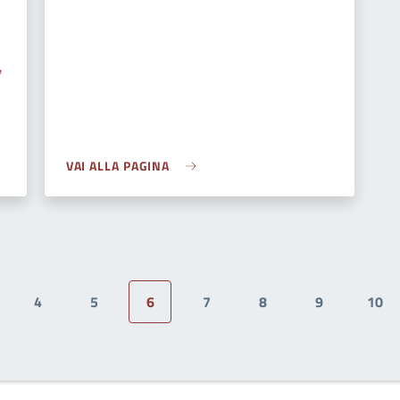
,
VAI ALLA PAGINA
4
5
6
7
8
9
10
ge
Page
Page
Pagina attuale
Page
Page
Page
Pag